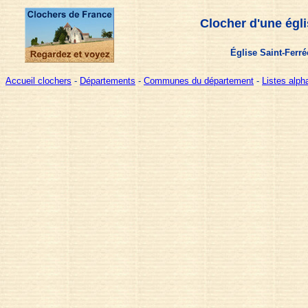
Clocher d'une égl
Église Saint-Ferré
Accueil clochers
-
Départements
-
Communes du département
-
Listes alp