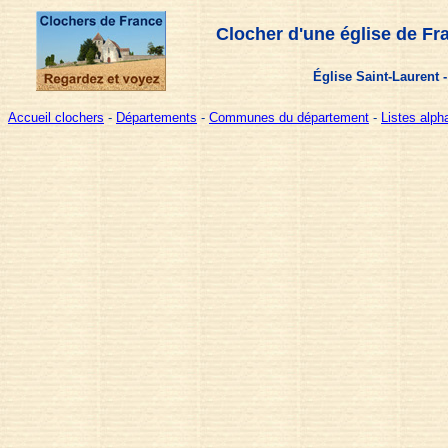
Clocher d'une église de Fr
Église Saint-Laurent 
Accueil clochers
-
Départements
-
Communes du département
-
Listes alp