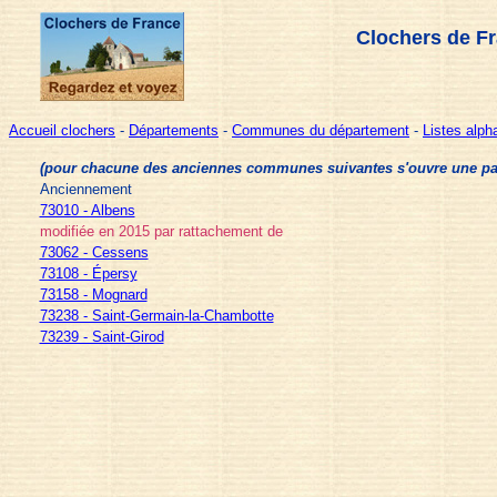
Clochers de F
Accueil clochers
-
Départements
-
Communes du département
-
Listes alp
(pour chacune des anciennes communes suivantes s'ouvre une page 
Anciennement
73010 - Albens
modifiée en 2015 par rattachement de
73062 - Cessens
73108 - Épersy
73158 - Mognard
73238 - Saint-Germain-la-Chambotte
73239 - Saint-Girod