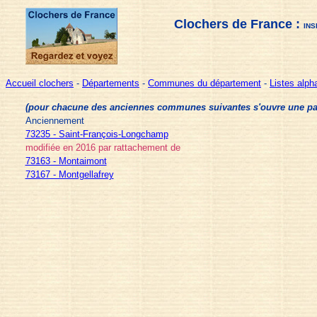
Clochers de France :
INS
Accueil clochers
-
Départements
-
Communes du département
-
Listes alp
(pour chacune des anciennes communes suivantes s'ouvre une page 
Anciennement
73235 - Saint-François-Longchamp
modifiée en 2016 par rattachement de
73163 - Montaimont
73167 - Montgellafrey