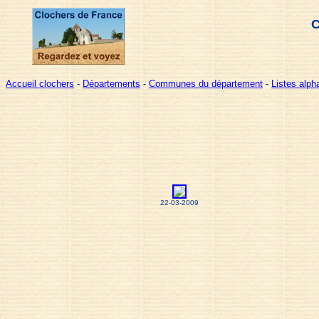
C
Accueil clochers
-
Départements
-
Communes du département
-
Listes alp
22-03-2009