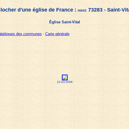
locher d'une église de France :
73283 - Saint-Vit
INSEE
Église Saint-Vital
habétiques des communes
-
Carte générale
22-03-2009