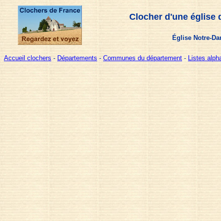
Clocher d'une église 
Église Notre-D
Accueil clochers
-
Départements
-
Communes du département
-
Listes alp