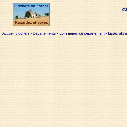
C
Accueil clochers
-
Départements
-
Communes du département
-
Listes alp