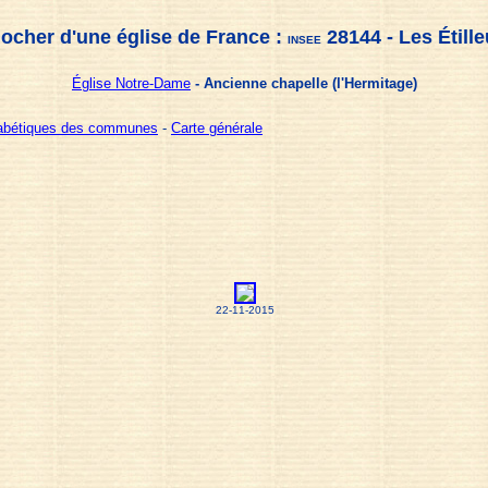
locher d'une église de France :
28144 - Les Étill
INSEE
Église Notre-Dame
- Ancienne chapelle (l'Hermitage)
habétiques des communes
-
Carte générale
22-11-2015