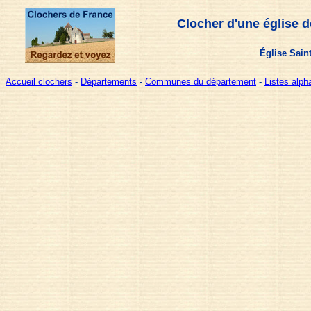
Clocher d'une église 
Église Saint
Accueil clochers
-
Départements
-
Communes du département
-
Listes alp