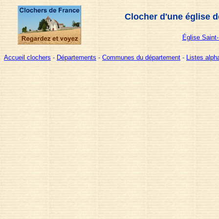
Clocher d'une église 
Église Saint-
Accueil clochers
-
Départements
-
Communes du département
-
Listes alp