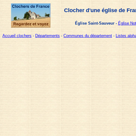
Clocher d'une église de Fra
Église Saint-Sauveur -
Église No
Accueil clochers
-
Départements
-
Communes du département
-
Listes alp