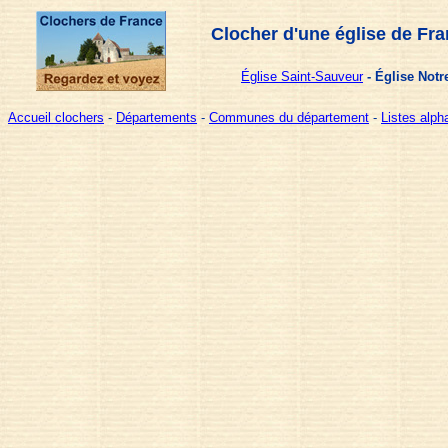
Clocher d'une église de Fra
Église Saint-Sauveur
- Église Notr
Accueil clochers
-
Départements
-
Communes du département
-
Listes alp