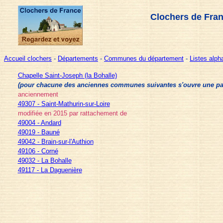
Clochers de Fra
Accueil clochers
-
Départements
-
Communes du département
-
Listes alp
Chapelle Saint-Joseph (la Bohalle)
(pour chacune des anciennes communes suivantes s'ouvre une page 
anciennement
49307 - Saint-Mathurin-sur-Loire
modifiée en 2015 par rattachement de
49004 - Andard
49019 - Bauné
49042 - Brain-sur-l'Authion
49106 - Corné
49032 - La Bohalle
49117 - La Daguenière